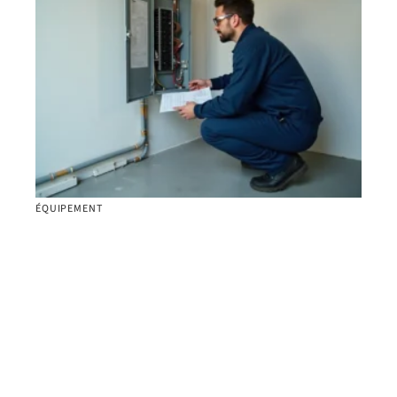
ÉQUIPEMENT
Comment dimensionner sa GTL en électricité
selon la surface du logement ?
Contact
Mentions Légales
Sitemap
© 2025 | lescopeaux.fr