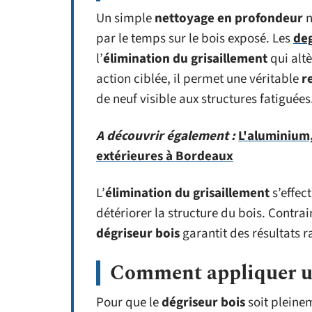
Un simple
nettoyage en profondeur
n
par le temps sur le bois exposé. Les
deg
l’
élimination du grisaillement
qui altè
action ciblée, il permet une véritable
r
de neuf visible aux structures fatiguées
A découvrir également :
L'aluminium,
extérieures à Bordeaux
L’
élimination du grisaillement
s’effec
détériorer la structure du bois. Contrai
dégriseur bois
garantit des résultats r
Comment appliquer un
Pour que le
dégriseur bois
soit pleine