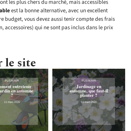
ont les plus chers du marché, mais accessibles
lable
est la bonne alternative, avec un excellent
re budget, vous devez aussi tenir compte des frais
, accessoires) qui ne sont pas inclus dans le prix
 le site
PLEIN AIR
PLEIN AIR
ment entretenir
Jardinage en
jardin en automne
automne, que faut-il
?
planter ?
11 mars 2026
11 mars 2026