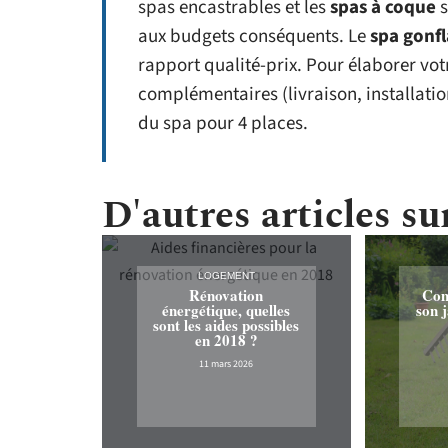
spas encastrables et les
spas à coque
s
aux budgets conséquents. Le
spa gonf
rapport qualité-prix. Pour élaborer vot
complémentaires (livraison, installation
du spa pour 4 places.
D'autres articles sur
LOGEMENT
Rénovation
Com
énergétique, quelles
son 
sont les aides possibles
en 2018 ?
11 mars 2026