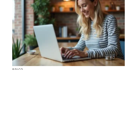
BRICO
Envie de rénover ? Un Logiciel architecture En 3D
gratuit pour tout visualiser
Contact
Mentions Légales
Sitemap
© 2025 | lescopeaux.fr