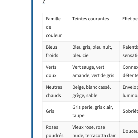
?
Famille
Teintes courantes
Effet p
de
couleur
Bleus
Bleu gris, bleu nuit,
Ralenti
froids
bleu ciel
sensati
Verts
Vert sauge, vert
Connexi
doux
amande, vert de gris
détente
Neutres
Beige, blanc cassé,
Envelo
chauds
grège, sable
lumino
Gris perle, gris clair,
Gris
Sobriét
taupe
Roses
Vieux rose, rose
Douceur
poudrés
nude, terracotta clair