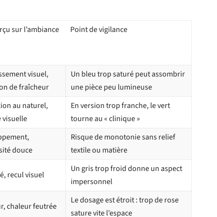
erçu sur l’ambiance
Point de vigilance
ssement visuel,
Un bleu trop saturé peut assombrir
on de fraîcheur
une pièce peu lumineuse
on au naturel,
En version trop franche, le vert
 visuelle
tourne au « clinique »
ppement,
Risque de monotonie sans relief
sité douce
textile ou matière
Un gris trop froid donne un aspect
é, recul visuel
impersonnel
Le dosage est étroit : trop de rose
, chaleur feutrée
sature vite l’espace